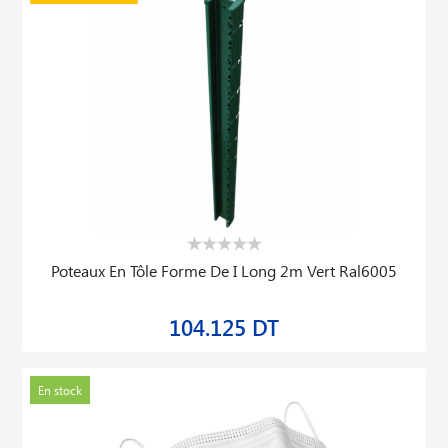
Lot De 10 Lampes Economique Spiral 8w E14
11.138 DT
12.376 DT
En stock