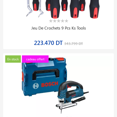
Jeu De Crochets 9 Pcs Ks Tools
223.470 DT
343.799 DT
En stock
cadeau offert