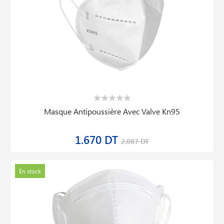
Lot De 10 Lampes Economique Spiral 23w B22
37.592 DT
41.769 DT
En stock