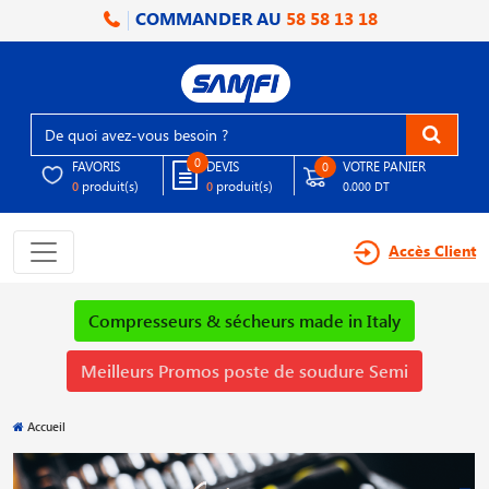
COMMANDER AU
58 58 13 18
0
FAVORIS
DEVIS
VOTRE PANIER
0
produit(s)
produit(s)
0
0
0.000 DT
Accès Client
Compresseurs & sécheurs made in Italy
Meilleurs Promos poste de soudure Semi
Accueil