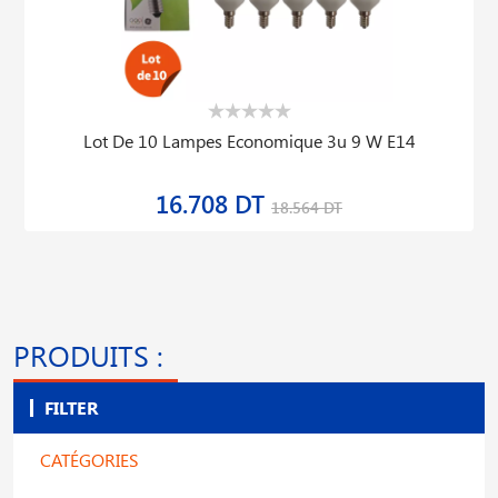
Lot De 10 Lampes Economique U3 20w b22
34.808 DT
38.675 DT
PRODUITS :
FILTER
CATÉGORIES