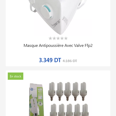
Lot De 10 Lampes Economique Spiral 20w B22
34.808 DT
38.675 DT
En stock