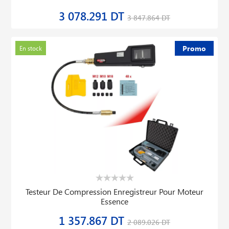
3 078.291 DT
3 847.864 DT
Promo
En stock
Testeur De Compression Enregistreur Pour Moteur
Essence
1 357.867 DT
2 089.026 DT