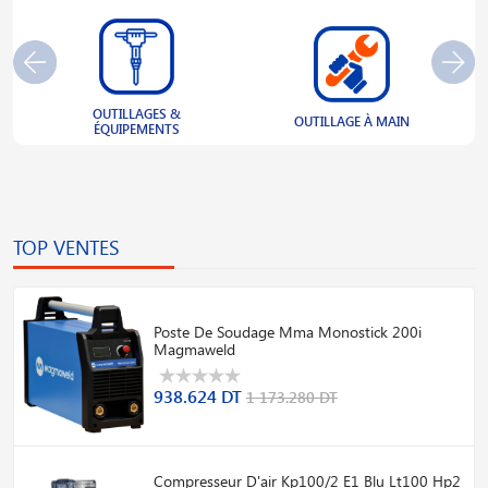
OUTILLAGES &
S
OUTILLAGE À MAIN
ÉQUIPEMENTS
TOP VENTES
Poste De Soudage Mma Monostick 200i
Magmaweld
938.624 DT
1 173.280 DT
Compresseur D'air Kp100/2 E1 Blu Lt100 Hp2