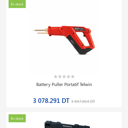
En stock
Battery Puller Portatif Telwin
3 078.291 DT
3 847.864 DT
En stock