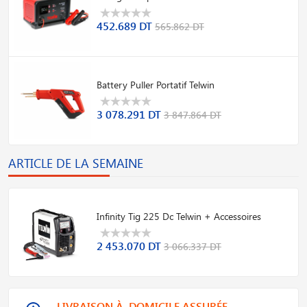
452.689 DT
565.862 DT
Battery Puller Portatif Telwin
3 078.291 DT
3 847.864 DT
ARTICLE DE LA SEMAINE
Infinity Tig 225 Dc Telwin + Accessoires
2 453.070 DT
3 066.337 DT
LIVRAISON À DOMICILE ASSURÉE