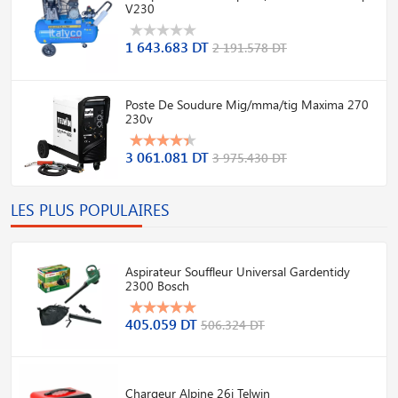
V230
1 643.683 DT
2 191.578 DT
Poste De Soudure Mig/mma/tig Maxima 270
230v
3 061.081 DT
3 975.430 DT
LES PLUS POPULAIRES
Aspirateur Souffleur Universal Gardentidy
2300 Bosch
405.059 DT
506.324 DT
Chargeur Alpine 26i Telwin