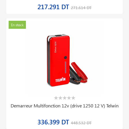
217.291 DT
271.614 DT
En stock
Demarreur Multifonction 12v (drive 1250 12 V) Telwin
336.399 DT
448.532 DT