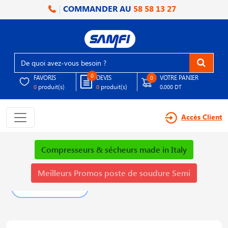
COMMANDER AU
58 58 13 27
0
FAVORIS
DEVIS
VOTRE PANIER
0
produit(s)
produit(s)
0
0
0.000 DT
Accès Client
Compresseurs & sécheurs made in Italy
Meilleurs Promos poste de soudure Semi
PLUS DE DÉTAILS