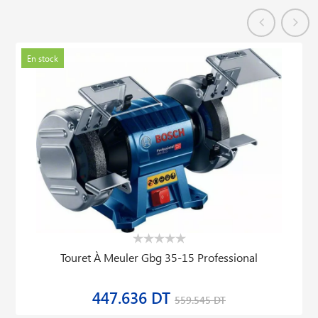
En stock
Touret À Meuler Gbg 35-15 Professional
447.636 DT
559.545 DT