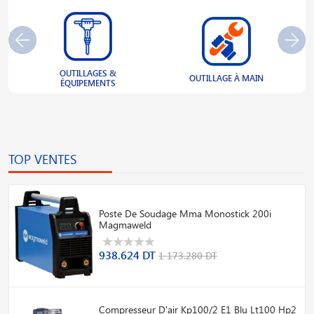
OUTILLAGES &
S
OUTILLAGE À MAIN
ÉQUIPEMENTS
TOP VENTES
Poste De Soudage Mma Monostick 200i
Magmaweld
938.624 DT
1 173.280 DT
Compresseur D'air Kp100/2 E1 Blu Lt100 Hp2