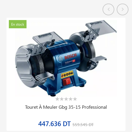
En stock
Touret À Meuler Gbg 35-15 Professional
447.636 DT
559.545 DT