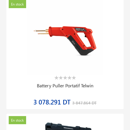
En stock
Battery Puller Portatif Telwin
3 078.291 DT
3 847.864 DT
En stock