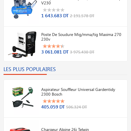
V230
1 643.683 DT
2 191.578 DT
Poste De Soudure Mig/mma/tig Maxima 270
230v
3 061.081 DT
3 975.430 DT
LES PLUS POPULAIRES
Aspirateur Souffleur Universal Gardentidy
2300 Bosch
405.059 DT
506.324 DT
Chargeur Alpine 26i Telwin