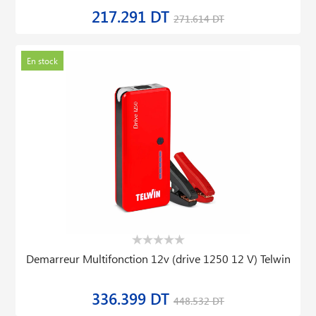
217.291 DT
271.614 DT
En stock
Demarreur Multifonction 12v (drive 1250 12 V) Telwin
336.399 DT
448.532 DT