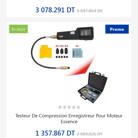
3 078.291 DT
3 847.864 DT
Promo
En stock
Testeur De Compression Enregistreur Pour Moteur
Essence
1 357.867 DT
2 089.026 DT