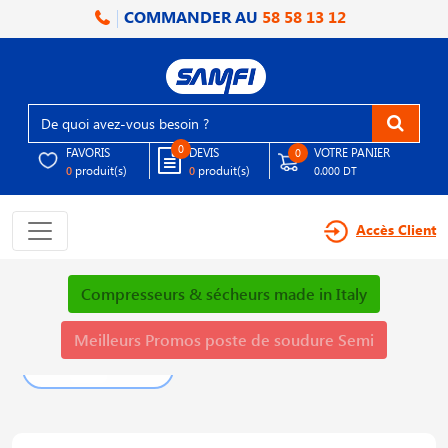
COMMANDER AU
58 58 13 12
0
FAVORIS
DEVIS
VOTRE PANIER
0
produit(s)
produit(s)
0
0
0.000 DT
Accès Client
Compresseurs & sécheurs made in Italy
Meilleurs Promos poste de soudure Semi
PLUS DE DÉTAILS