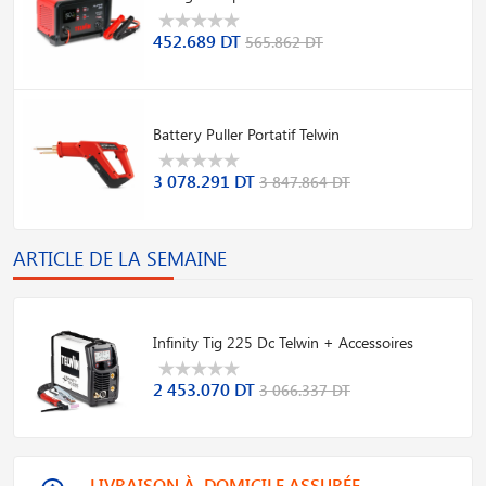
452.689 DT
565.862 DT
Battery Puller Portatif Telwin
3 078.291 DT
3 847.864 DT
ARTICLE DE LA SEMAINE
Infinity Tig 225 Dc Telwin + Accessoires
2 453.070 DT
3 066.337 DT
LIVRAISON À DOMICILE ASSURÉE