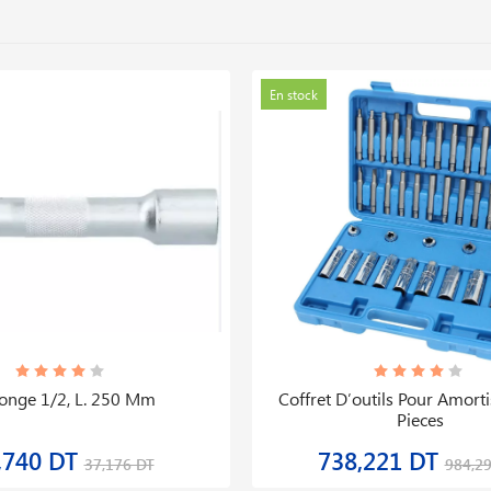
En stock
longe 1/2, L. 250 Mm
Coffret D′outils Pour Amort
Pieces
,740 DT
738,221 DT
37,176 DT
984,2