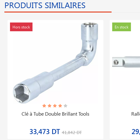
PRODUITS SIMILAIRES
Hors stock
En stock
Clé à Tube Double Brillant Tools
Ral
33,473 DT
29
41,842 DT