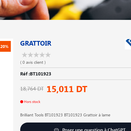
GRATTOIR
-20%
( 0 avis client )
Réf :BT101923
15,011 DT
18,764 DT
Hors stock
Brilliant Tools BT101923 BT101923 Grattoir à lame
Poser une question à ChatGPT