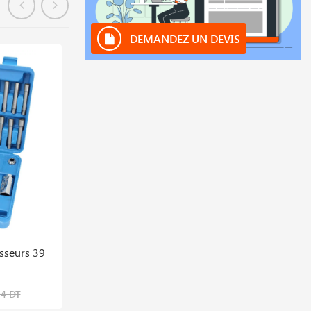
DEMANDEZ UN DEVIS
En stock
isseurs 39
Coffret De Lampe De Poche Uv Pour
Détection De Fuites | 8 Pcs
521,689 DT
94 DT
652,112 DT