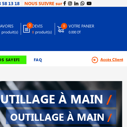
8 58 13 18
NOUS SUIVRE sur
0
FAVORIS
DEVIS
VOTRE PANIER
0
produit(s)
produit(s)
0
0
0.000 DT
Accès Client
S SAYEFI
FAQ
UTILLAGE À MAIN
/
OUTILLAGE À MAIN
/