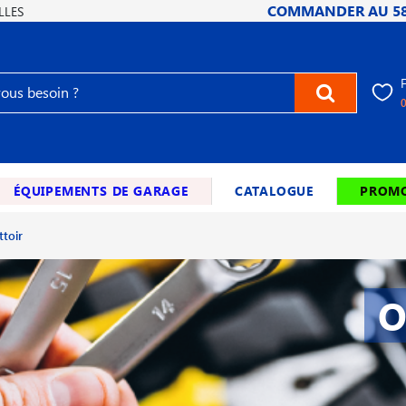
COMMANDER AU
5
LLES
ÉQUIPEMENTS DE GARAGE
CATALOGUE
PROMO
ttoir
O