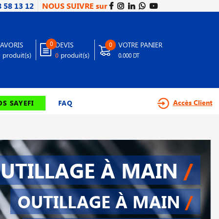
8 58 13 12
NOUS SUIVRE sur
0
FAVORIS
DEVIS
VOTRE PANIER
0
produit(s)
produit(s)
0
0
0.000 DT
Accès Client
S SAYEFI
FAQ
UTILLAGE À MAIN
/
OUTILLAGE À MAIN
/