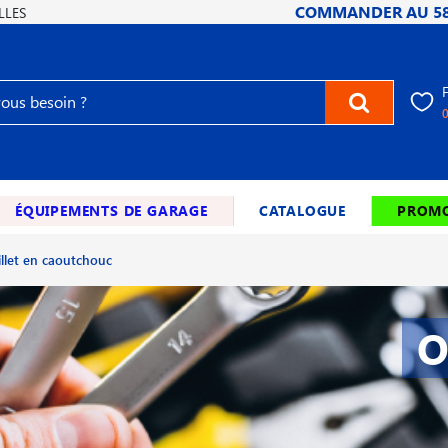
COMMANDER AU
5
LLES
ÉQUIPEMENTS DE GARAGE
CATALOGUE
PROMO
llet en caoutchouc
O