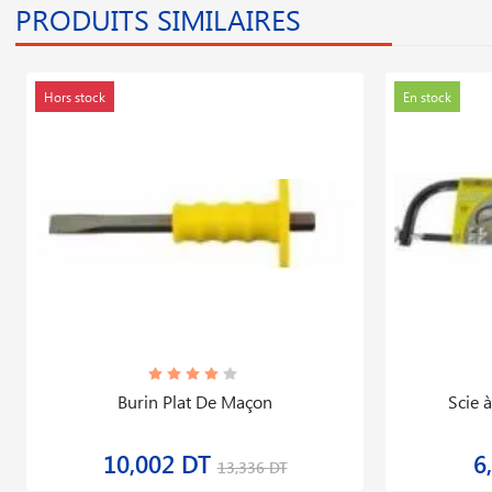
PRODUITS SIMILAIRES
Hors stock
En stock
Burin Plat De Maçon
Scie 
10,002 DT
6
13,336 DT