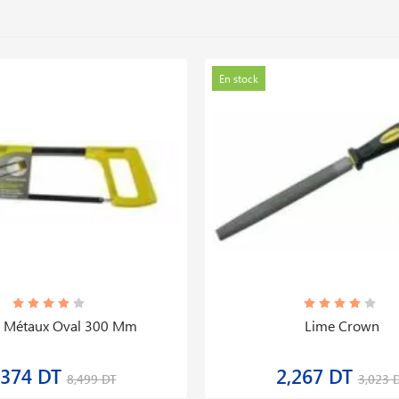
En stock
à Métaux Oval 300 Mm
Lime Crown
,374 DT
2,267 DT
8,499 DT
3,023 