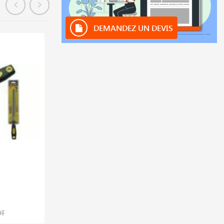
DEMANDEZ UN DEVIS
En stock
déstockage
Clé A Molette Crown
5,788 DT
DT
7,717 DT