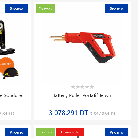
Promo
Promo
En stock
5 400 V 500 L
Cle Dynamometrique
Ergotorqueprecision® 1/4 1
408.536 DT
8.880 DT
628.516 DT
Promo
Promo
En stock