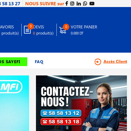
8 58 13 27
NOUS SUIVRE sur
0
FAVORIS
DEVIS
VOTRE PANIER
0
produit(s)
produit(s)
0
0
0.000 DT
Accès Client
S SAYEFI
FAQ