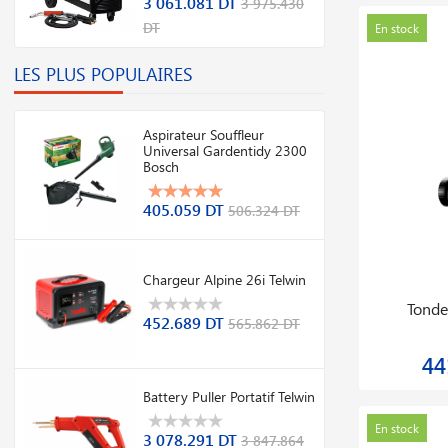
3 061.081 DT
3 975.430
DT
Promo
En stock
En stock
LES PLUS POPULAIRES
Aspirateur Souffleur
Universal Gardentidy 2300
Bosch
405.059 DT
506.324 DT
Chargeur Alpine 26i Telwin
Battery Puller Portatif Telwin
équipem
452.689 DT
565.862 DT
3 078.291 DT
3 7
3 847.864 DT
Battery Puller Portatif Telwin
Promo
En stock
Nouveauté
En stock
3 078.291 DT
3 847.864