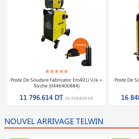
Poste De Soudure Fabricator Em401i V/a +
Poste De S
Torche (0446400884)
11 796.614 DT
16 84
15 728.818 DT
NOUVEL ARRIVAGE TELWIN