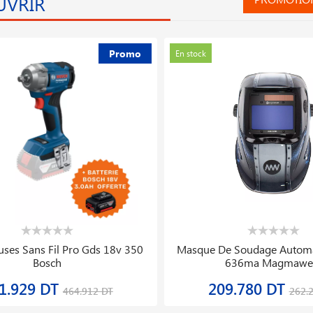
UVRIR
Promo
En stock
eaux Soudeur Avec 5 Becs
Easygrasscut 26 Coupe Bor
8.962 DT
168.181 DT
236.203 DT
210.