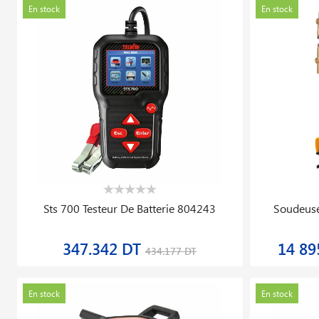
En stock
En stock
Sts 700 Testeur De Batterie 804243
Soudeuse
347.342 DT
14 89
434.177 DT
En stock
En stock