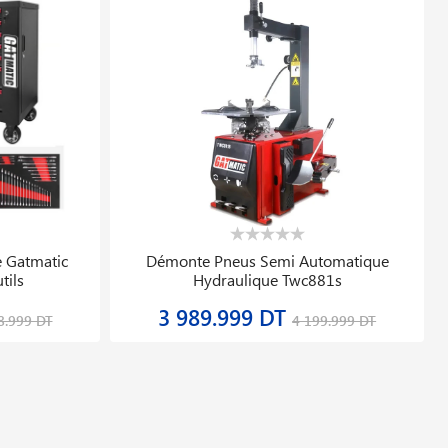
te 5331s Stc
Soudeuse Automatique Comet 700 Lqs
230v/2300w Leister 168.662
39 019.784 DT
204 DT
48 774.730 DT