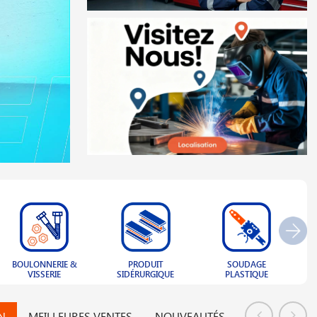
PRODUIT
SOUDAGE
CLÔTURE ET
N
SIDÉRURGIQUE
PLASTIQUE
GRILLAGE
N
MEILLEURES VENTES
NOUVEAUTÉS