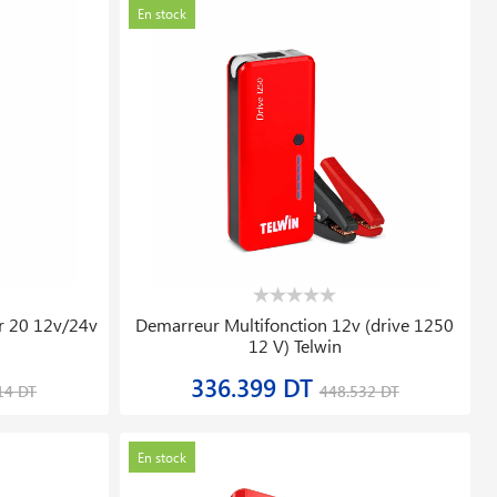
En stock
r 20 12v/24v
Demarreur Multifonction 12v (drive 1250
12 V) Telwin
336.399 DT
14 DT
448.532 DT
En stock