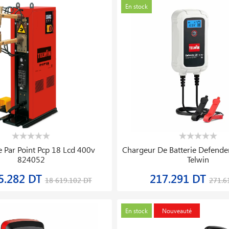
En stock
 Par Point Pcp 18 Lcd 400v
Chargeur De Batterie Defende
824052
Telwin
5.282 DT
217.291 DT
18 619.102 DT
271.6
En stock
Nouveauté