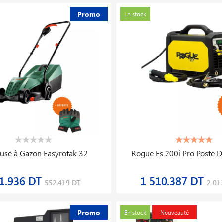
Promo
En stock
ent D′équilibrage De Roues
Compresseur D′air Kp500/5,
Automobiles Kwb300
10 Bar
70.550 DT
5 031.104 DT
3 969.000 DT
6 28
Promo
En stock