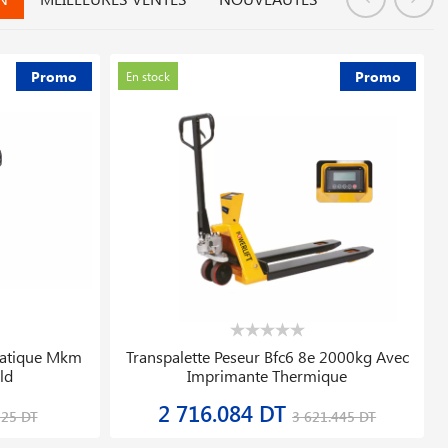
Promo
Promo
En stock
dures Bosch
Poste De Soudage Monotig 220ip Ac/dc
Magmaweld
5 433.999 DT
227 DT
6 792.499 DT