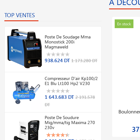
A DÉCO
TOP VENTES
Promo
En stock
En stock
Poste De Soudage Mma
Monostick 200i
Magmaweld
938.624 DT
1 173.280 DT
Compresseur D'air Kp100/2
E1 Blu Lt100 Hp2 V230
1 643.683 DT
2 191.578
DT
Transpalette Peseur Bfc6 8e 2000kg Avec
Chalum
Imprimante Thermique
Poste De Soudure
Mig/mma/tig Maxima 270
230v
2 716.084 DT
18
3 621.445 DT