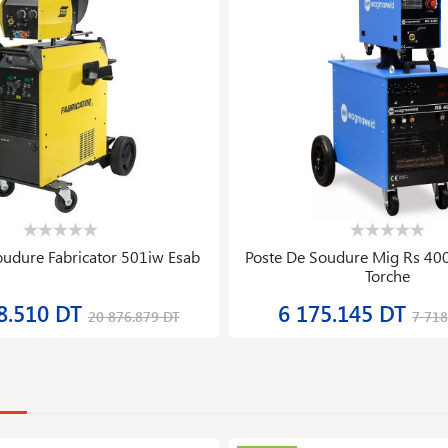
oudure Fabricator 501iw Esab
Poste De Soudure Mig Rs 40
Torche
8.510 DT
6 175.145 DT
20 876.879 DT
7 718