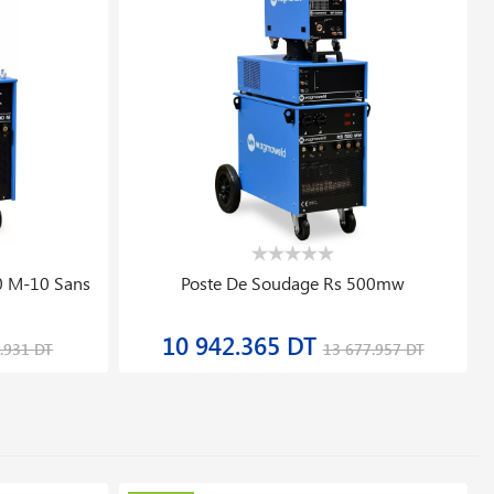
0 M-10 Sans
Poste De Soudage Rs 500mw
10 942.365 DT
.931 DT
13 677.957 DT