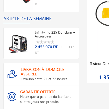
DT
ARTICLE DE LA SEMAINE
Infinity Tig 225 Dc Telwin +
Accessoires
2 453.070 DT
3 066.337
DT
Démonte Pneus Semi Automatique
Pont élév
Hydraulique Twc881s
LIVRAISON À DOMICILE
ASSURÉE
3 989.999 DT
8 4
4 199.999 DT
Livraison entre 24 et 72 heures
GARANTIE OFFERTE
Notez que la garantie du fabricant
suit toujours nos produits