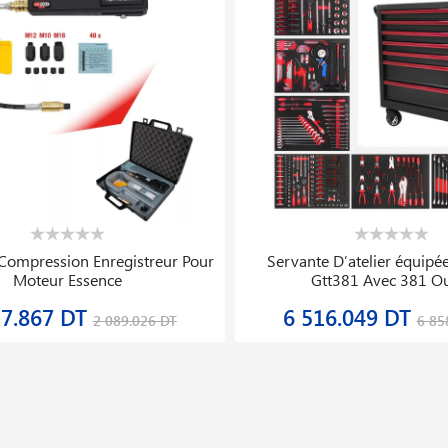
ateur à Deux Colonnes 3.5t Lt
Détendeur De Pression D′azo
235b Gatmatic
35.999 DT
185.763 DT
8 879.999 DT
232.