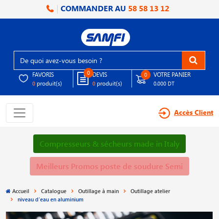
COMMANDER AU
58 58 13 12
0
FAVORIS
DEVIS
VOTRE PANIER
0
produit(s)
produit(s)
0
0
0.000 DT
Accès Client
Compresseurs & sécheurs made in Italy
Meilleurs Promos poste de soudure Semi
Accueil
Catalogue
Outillage à main
Outillage atelier
niveau d′eau en aluminium