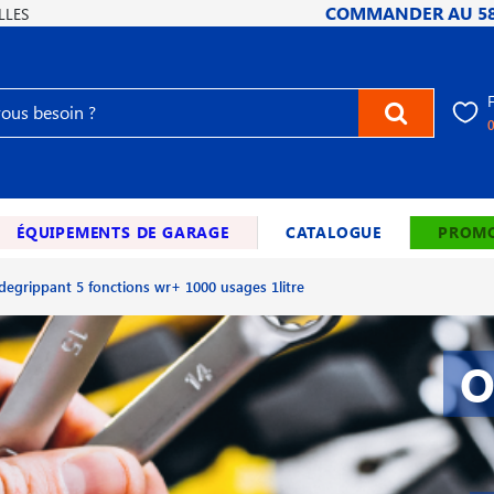
COMMANDER AU
5
LLES
ÉQUIPEMENTS DE GARAGE
CATALOGUE
PROMO
degrippant 5 fonctions wr+ 1000 usages 1litre
O