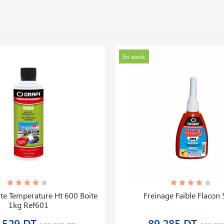
En stock
te Temperature Ht 600 Boite
Freinage Faible Flacon
1kg Ref601
,529 DT
89,285 DT