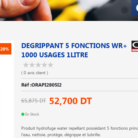
DEGRIPPANT 5 FONCTIONS WR+
-20%
1000 USAGES 1LITRE
( 0 avis client )
Réf :ORAPI2805I2
52,700 DT
65,875 DT
En Stock
Produit hydrofuge water repellant possédant 5 fonctions princi
l′eau, nettoie, protège, dégrippe et lubrifie.