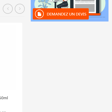
DEMANDEZ UN DEVIS
En stock
 50ml
Nettoyant Mains Agrumes Orange Creme
5l
115,918 DT