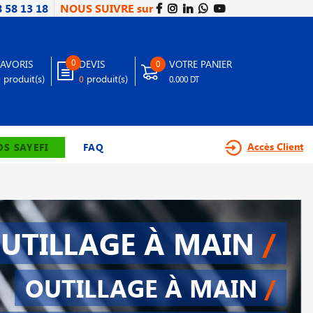
8 58 13 18
NOUS SUIVRE sur
0
FAVORIS
DEVIS
VOTRE PANIER
0
produit(s)
produit(s)
0
0
0.000 DT
Accès Client
S SAYEFI
FAQ
UTILLAGE À MAIN
/
OUTILLAGE À MAIN
/