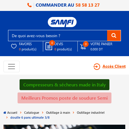
COMMANDER AU
58 58 13 27
0
FAVORIS
DEVIS
VOTRE PANIER
0
produit(s)
produit(s)
0
0
0.000 DT
Accès Client
Compresseurs & sécheurs made in Italy
Meilleurs Promos poste de soudure Semi
Accueil
Catalogue
Outillage à main
Outillage industriel
douille 6 pans ultimate 3/8