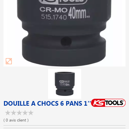
DOUILLE A CHOCS 6 PANS 1′′
( 0 avis client )