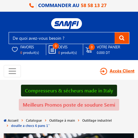
COMMANDER AU
58 58 13 27
0
FAVORIS
DEVIS
VOTRE PANIER
0
produit(s)
produit(s)
0
0
0.000 DT
Accès Client
Compresseurs & sécheurs made in Italy
Meilleurs Promos poste de soudure Semi
Accueil
Catalogue
Outillage à main
Outillage industriel
douille a chocs 6 pans 1′′