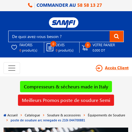
COMMANDER AU
58 58 13 27
0
FAVORIS
DEVIS
VOTRE PANIER
0
produit(s)
produit(s)
0
0
0.000 DT
Accès Client
Compresseurs & sécheurs made in Italy
Meilleurs Promos poste de soudure Semi
Accueil
Catalogue
Soudure & accessoires
Équipements de Soudure
poste de soudure arc renegade es 210i 044700881