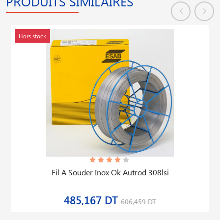
PRODUITS SIMILAIRES
En stock
Baguette Tig Inox Ok Tigrod 309l 2,4 × 1000 Paquet De
5kg
161,112 DT
201,390 DT