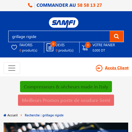
COMMANDER AU
58 58 13 27
0
FAVORIS
DEVIS
VOTRE PANIER
0
produit(s)
produit(s)
0
0
0.000 DT
Accès Client
Compresseurs & sécheurs made in Italy
Meilleurs Promos poste de soudure Semi
Accueil
Recherche : grillage rigide