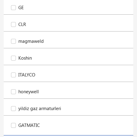
GE
CLR
magmaweld
Koshin
ITALYCO
honeywell
yildiz gaz armaturleri
GATMATIC