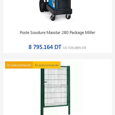
Poste Soudure Maxstar 280 Package Miller
8 795.164 DT
11 726.885 DT
En précommande
En précommande