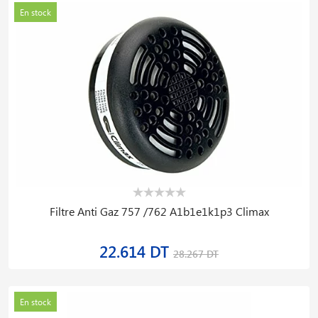
En stock
Filtre Anti Gaz 757 /762 A1b1e1k1p3 Climax
22.614 DT
28.267 DT
En stock