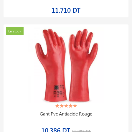
11.710 DT
En stock
Gant Pvc Antiacide Rouge
10.386 DT
12.983 DT