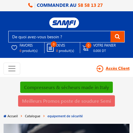
COMMANDER AU
58 58 13 27
0
FAVORIS
DEVIS
VOTRE PANIER
0
produit(s)
produit(s)
0
0
0.000 DT
Accès Client
Compresseurs & sécheurs made in Italy
Meilleurs Promos poste de soudure Semi
Accueil
Catalogue
equipement de sécurité