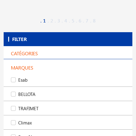
1
2
3
4
5
6
7
8
FILTER
CATÉGORIES
MARQUES
Esab
BELLOTA
TRAFIMET
Climax