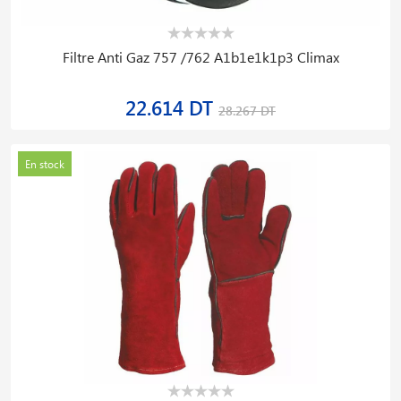
Filtre Anti Gaz 757 /762 A1b1e1k1p3 Climax
22.614 DT
28.267 DT
En stock