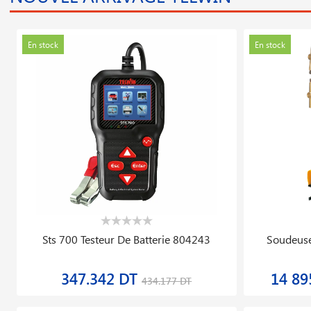
En stock
En stock
Sts 700 Testeur De Batterie 804243
Soudeuse
347.342 DT
14 89
434.177 DT
En stock
En stock