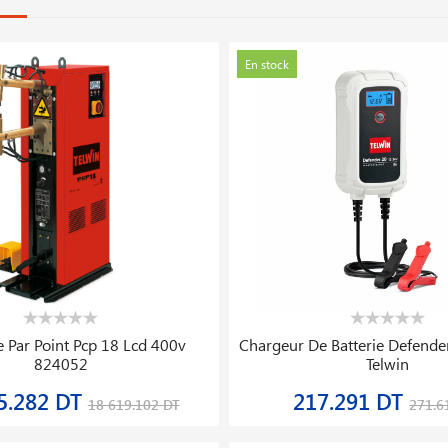
En stock
 Par Point Pcp 18 Lcd 400v
Chargeur De Batterie Defende
824052
Telwin
5.282 DT
217.291 DT
18 619.102 DT
271.6
En stock
Nouveauté