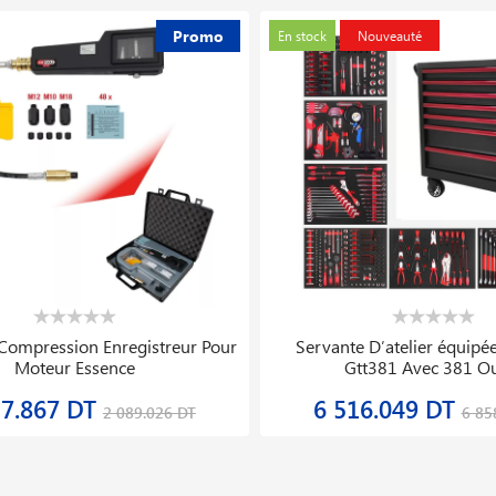
 élévateur à Deux Colonnes 3.5t Lt
Détendeur De Pression 
235b Gatmatic
8 435.999 DT
185.763 DT
8 879.999 DT