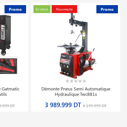
D′azote 5331s Stc
Soudeuse Automatique Comet 700 Lqs
230v/2300w Leister 168.662
39 019.784 DT
232.204 DT
48 774.730 DT