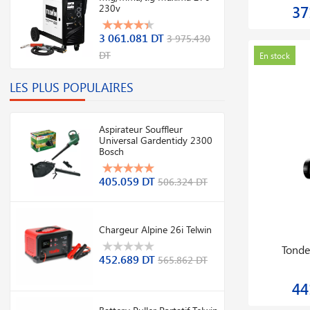
3 061.081 DT
3 975.430
DT
omo
Promo
En stock
En stoc
LES PLUS POPULAIRES
Aspirateur Souffleur
Universal Gardentidy 2300
Bosch
405.059 DT
506.324 DT
Chargeur Alpine 26i Telwin
ure
Battery Puller Portatif Telwin
équ
452.689 DT
565.862 DT
3 078.291 DT
T
3 847.864 DT
Battery Puller Portatif Telwin
omo
Promo
En stock
Nouveauté
En stoc
3 078.291 DT
3 847.864