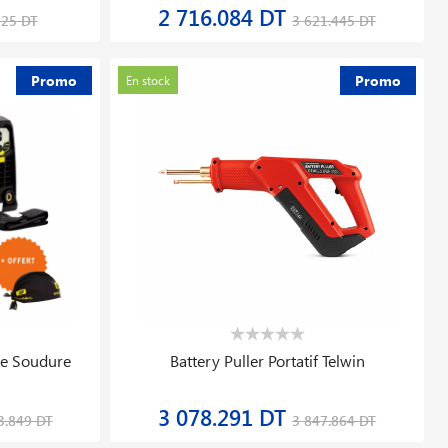
Promo
Promo
En stock
0/5,5 400 V 500 L
Cle Dynamometrique
Ergotorqueprecision® 1/4 1
T
408.536 DT
6 288.880 DT
628.516 DT
Promo
Promo
En stock