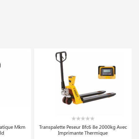
Promo
Promo
En stock
 Bordures Bosch
Poste De Soudage Monotig 220ip Ac/dc
Magmaweld
5 433.999 DT
210.227 DT
6 792.499 DT