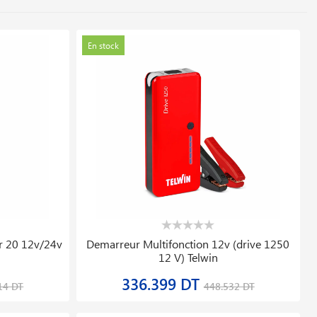
En stock
r 20 12v/24v
Demarreur Multifonction 12v (drive 1250
12 V) Telwin
336.399 DT
14 DT
448.532 DT
En stock