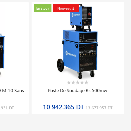
0 M-10 Sans
Poste De Soudage Rs 500mw
10 942.365 DT
.931 DT
13 677.957 DT