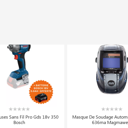
UVRIR
Promo
k
En stock
alumeaux Soudeur Avec 5 Becs
Easygrasscut 26 Coupe
188.962 DT
168.181 DT
236.203 DT