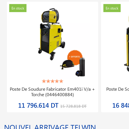
Poste De Soudure Fabricator Em401i V/a +
Poste De S
Torche (0446400884)
11 796.614 DT
16 84
15 728.818 DT
NOUVEL ARRIVAGE TELWIN