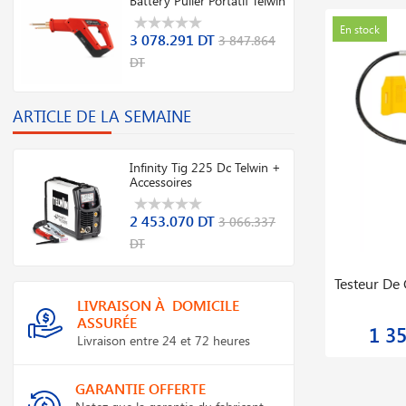
DT
ARTICLE DE LA SEMAINE
Infinity Tig 225 Dc Telwin +
Accessoires
2 453.070 DT
3 066.337
DT
tic
Démonte Pneus Semi Automatique
Pont
Hydraulique Twc881s
LIVRAISON À DOMICILE
ASSURÉE
3 989.999 DT
T
4 199.999 DT
Livraison entre 24 et 72 heures
GARANTIE OFFERTE
Notez que la garantie du fabricant
suit toujours nos produits