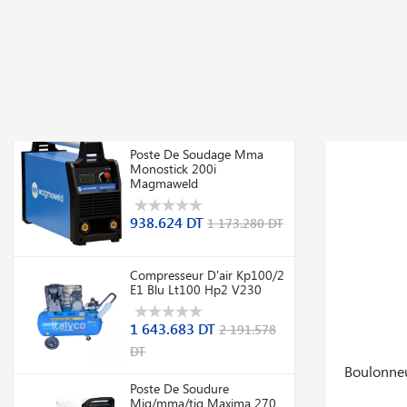
A DÉCO
TOP VENTES
omo
Promo
En stock
En stoc
Poste De Soudage Mma
Monostick 200i
Magmaweld
938.624 DT
1 173.280 DT
Compresseur D'air Kp100/2
E1 Blu Lt100 Hp2 V230
1 643.683 DT
2 191.578
DT
 Mkm
Transpalette Peseur Bfc6 8e 2000kg Avec
Ch
Imprimante Thermique
Poste De Soudure
Mig/mma/tig Maxima 270
230v
2 716.084 DT
3 621.445 DT