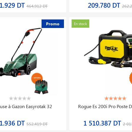
Promo
k
En stock
ipement D′équilibrage De Roues
Compresseur D′air Kp50
Automobiles Kwb300
10 Bar
3 770.550 DT
5 031.104 D
3 969.000 DT
Promo
k
En stock