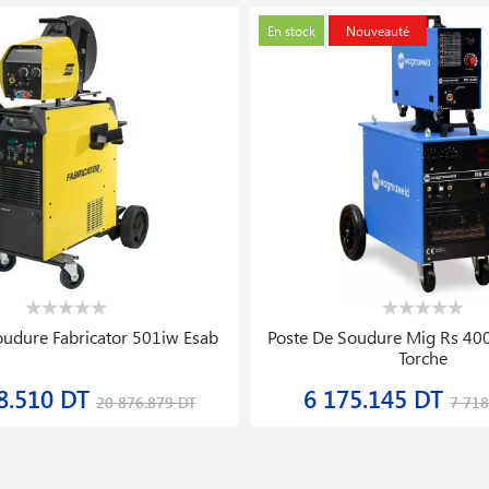
oudure Fabricator 501iw Esab
Poste De Soudure Mig Rs 40
Torche
8.510 DT
6 175.145 DT
20 876.879 DT
7 718