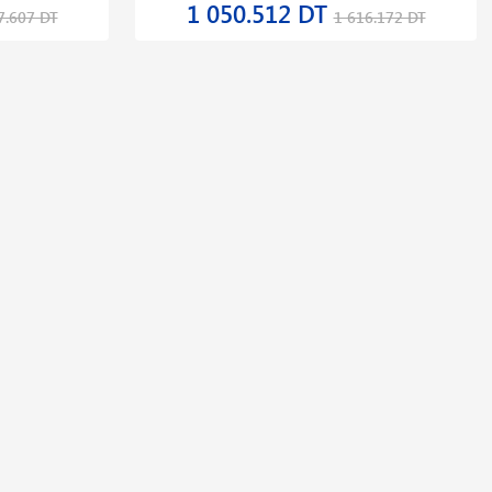
1 050.512 DT
7.607 DT
1 616.172 DT