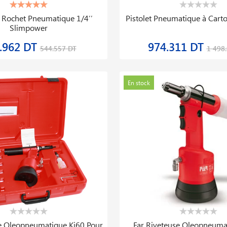
à Rochet Pneumatique 1/4′′
Pistolet Pneumatique à Cart
Slimpower
.962 DT
974.311 DT
544.557 DT
1 498
En stock
se Oleopneumatique Kj60 Pour
Far Riveteuse Oleopneuma