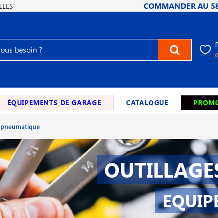
COMMANDER AU
5
LLES
ÉQUIPEMENTS DE GARAGE
CATALOGUE
PROMO
 pneumatique
OUTILLAGE
EQUIP