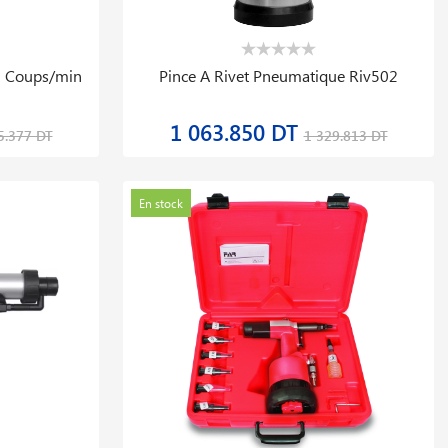
0 Coups/min
Pince A Rivet Pneumatique Riv502
1 063.850 DT
5.377 DT
1 329.813 DT
En stock