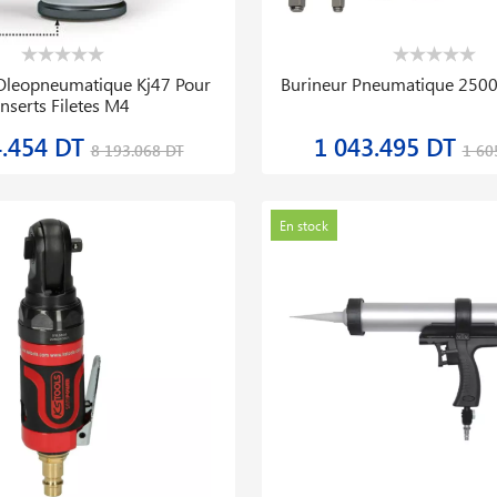
Oleopneumatique Kj47 Pour
Burineur Pneumatique 250
Inserts Filetes M4
4.454 DT
1 043.495 DT
8 193.068 DT
1 60
En stock