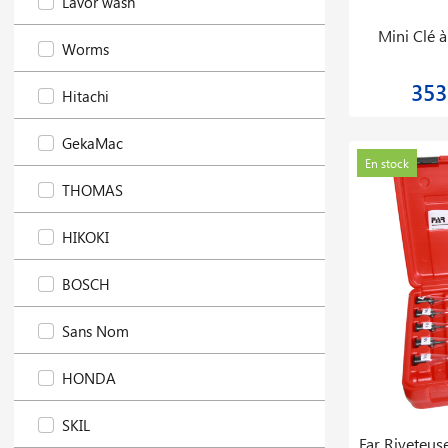
Lavor wash
Mini Clé 
Worms
353
Hitachi
GekaMac
En stock
THOMAS
HIKOKI
BOSCH
Sans Nom
HONDA
SKIL
Far Riveteu