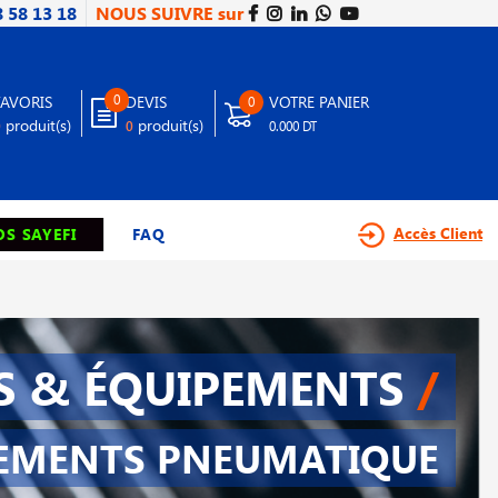
8 58 13 18
NOUS SUIVRE sur
0
FAVORIS
DEVIS
VOTRE PANIER
0
produit(s)
produit(s)
0
0
0.000 DT
Accès Client
S SAYEFI
FAQ
S & ÉQUIPEMENTS
/
EMENTS PNEUMATIQUE