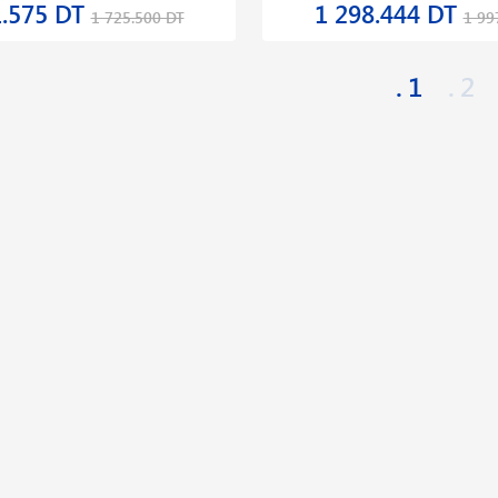
1.575 DT
1 298.444 DT
1 725.500 DT
1 99
1
2