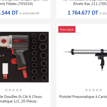
erts Filetes (705034)
Rivets Rac 211 (700
5.544 DT
1 764.677 DT
6 344.430 DT
2 35
Hors stock
e Douilles Et Clé A Chocs
Pistolet Pneumatique à Cart
atique 1/2, 20 Pièces