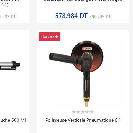
211)
578.984 DT
2.903 DT
890.745 DT
Hors stock
ouche 600 Ml
Polisseuse Verticale Pneumatique 6′′