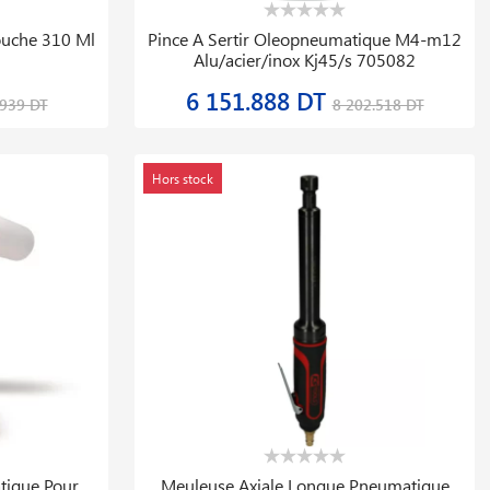
ouche 310 Ml
Pince A Sertir Oleopneumatique M4-m12
Alu/acier/inox Kj45/s 705082
6 151.888 DT
.939 DT
8 202.518 DT
Hors stock
tique Pour
Meuleuse Axiale Longue Pneumatique