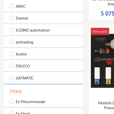
Ins
ABAC
5 07
Dremel
ELDINO automation
Hors stock
amtrading
Koshin
ITALYCO
GATMATIC
STOCK
En Précommande
Module D
Pneum
En Stock