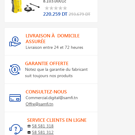
8.103.0001c
220.259 DT
293.679 DT
LIVRAISON À DOMICILE
ASSURÉE
Livraison entre 24 et 72 heures
GARANTIE OFFERTE
Notez que la garantie du fabricant
suit toujours nos produits
CONSULTEZ-NOUS
Commercial.digital@samfi.tn
Offre@samfi.tn
SERVICE CLIENTS EN LIGNE
☎️
58 581 318
☎️
58 581 312