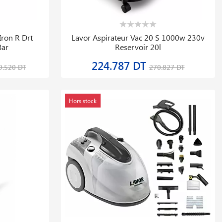
Iron R Drt
Lavor Aspirateur Vac 20 S 1000w 230v
Bar
Reservoir 20l
224.787 DT
9.520 DT
270.827 DT
Hors stock