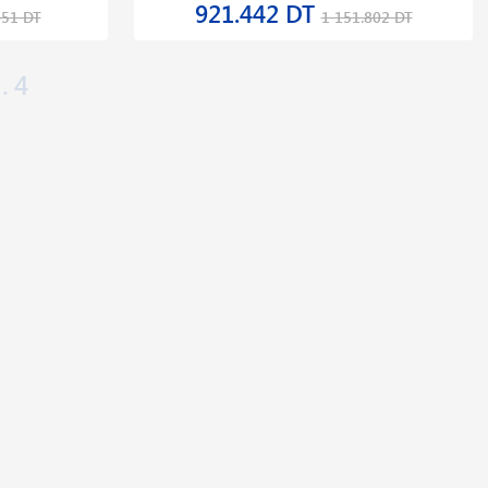
921.442 DT
651 DT
1 151.802 DT
4