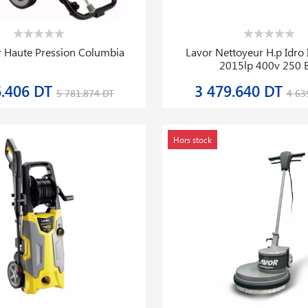
 Haute Pression Columbia
Lavor Nettoyeur H.p Idro 
2015lp 400v 250 
6.406 DT
3 479.640 DT
5 781.874 DT
4 63
Hors stock