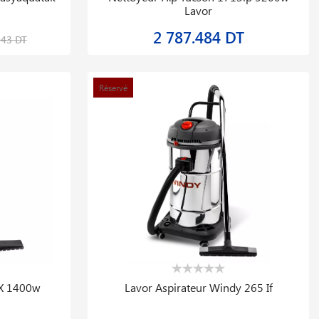
Lavor
2 787.484 DT
043 DT
Réservé
 X 1400w
Lavor Aspirateur Windy 265 If