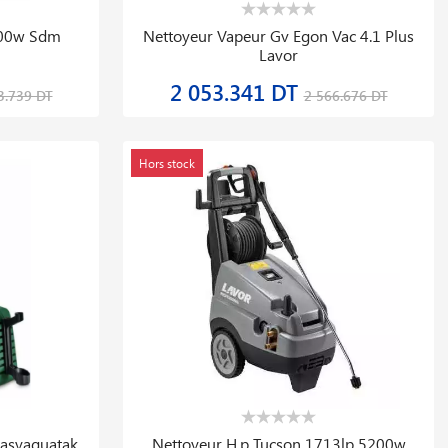
00w Sdm
Nettoyeur Vapeur Gv Egon Vac 4.1 Plus
Lavor
2 053.341 DT
3.739 DT
2 566.676 DT
Hors stock
Easyaquatak
Nettoyeur H.p Tucson 1713lp 5200w