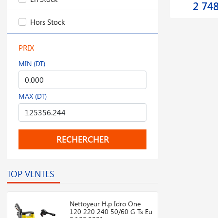
2 74
Hors Stock
PRIX
MIN (DT)
MAX (DT)
RECHERCHER
TOP VENTES
Nettoyeur H.p Idro One
120 220 240 50/60 G Ts Eu