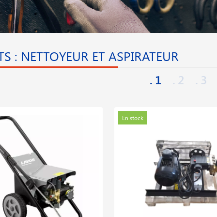
S : NETTOYEUR ET ASPIRATEUR
1
2
3
En stock