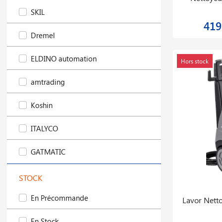
SKIL
419
Dremel
ELDINO automation
Hors stock
amtrading
Koshin
ITALYCO
GATMATIC
STOCK
En Précommande
Lavor Nett
En Stock