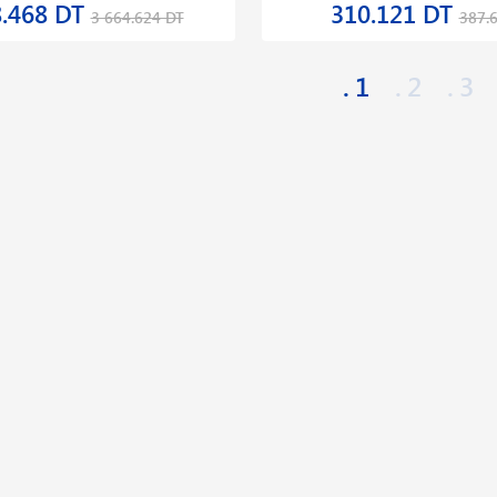
8.468 DT
310.121 DT
3 664.624 DT
387.
1
2
3