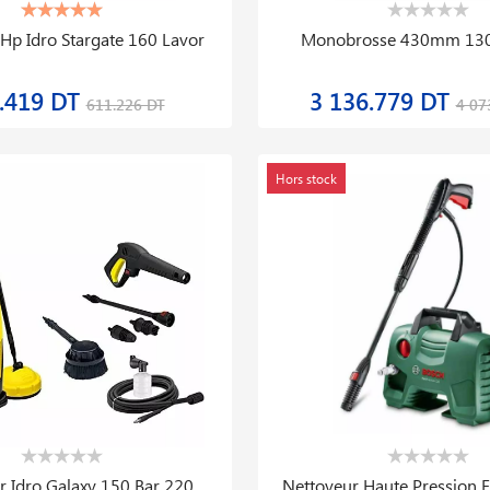
Hp Idro Stargate 160 Lavor
Monobrosse 430mm 13
.419 DT
3 136.779 DT
611.226 DT
4 07
Hors stock
r Idro Galaxy 150 Bar 220
Nettoyeur Haute Pression 