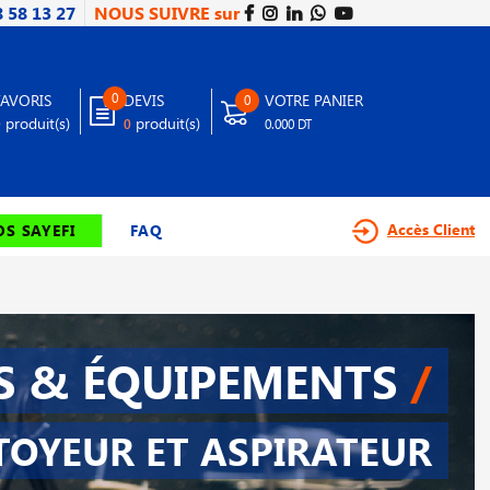
8 58 13 27
NOUS SUIVRE sur
0
FAVORIS
DEVIS
VOTRE PANIER
0
produit(s)
produit(s)
0
0
0.000 DT
Accès Client
S SAYEFI
FAQ
S & ÉQUIPEMENTS
/
TOYEUR ET ASPIRATEUR