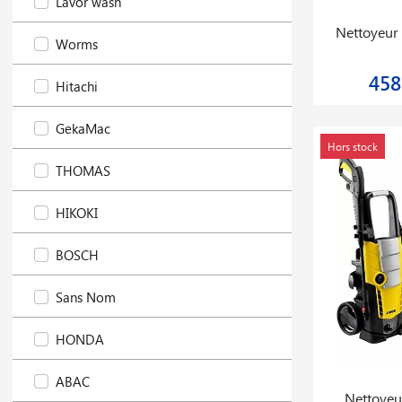
Lavor wash
Nettoyeur 
Worms
458
Hitachi
GekaMac
Hors stock
THOMAS
HIKOKI
BOSCH
Sans Nom
HONDA
ABAC
Nettoyeu