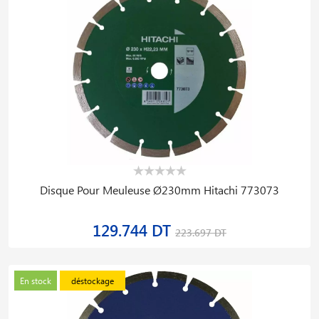
Disque Pour Meuleuse Ø230mm Hitachi 773073
129.744 DT
223.697 DT
En stock
déstockage