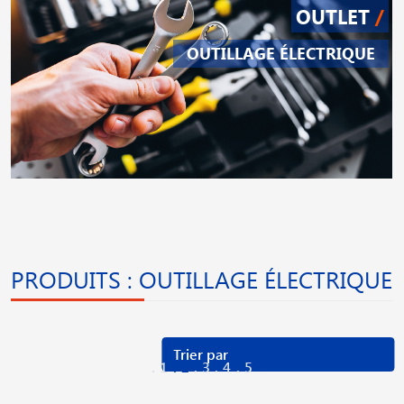
OUTLET
/
OUTILLAGE ÉLECTRIQUE
PRODUITS : OUTILLAGE ÉLECTRIQUE
1
2
3
4
5