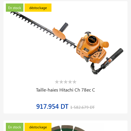
En stock
déstockage
Taille-haies Hitachi Ch 78ec C
917.954 DT
1 582.679 DT
En stock
déstockage