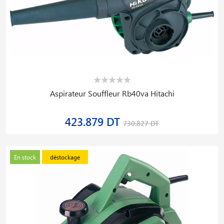
Aspirateur Souffleur Rb40va Hitachi
423.879 DT
730.827 DT
En stock
déstockage