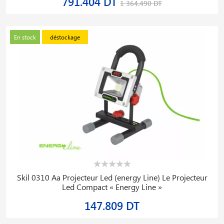
791.404 DT
1 364.490 DT
En stock
déstockage
Skil 0310 Aa Projecteur Led (energy Line) Le Projecteur
Led Compact « Energy Line »
147.809 DT