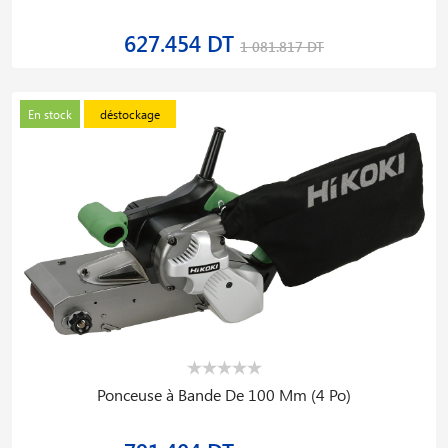
627.454 DT
1 081.817 DT
En stock
déstockage
Ponceuse à Bande De 100 Mm (4 Po)