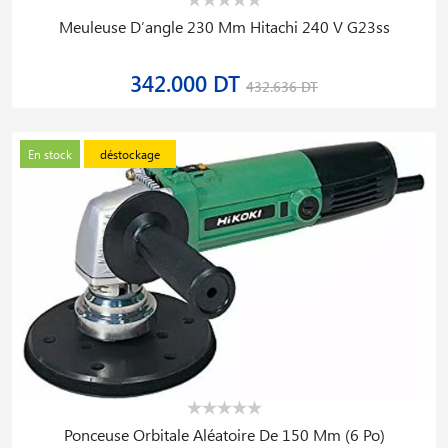
Meuleuse D′angle 230 Mm Hitachi 240 V G23ss
342.000 DT
432.636 DT
En stock
déstockage
Ponceuse Orbitale Aléatoire De 150 Mm (6 Po)