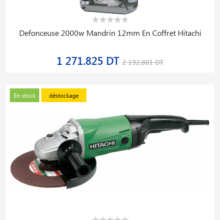
Defonceuse 2000w Mandrin 12mm En Coffret Hitachi
1 271.825 DT
2 192.801 DT
En stock
déstockage