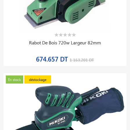
Rabot De Bois 720w Largeur 82mm
674.657 DT
1 163.201 DT
En stock
déstockage