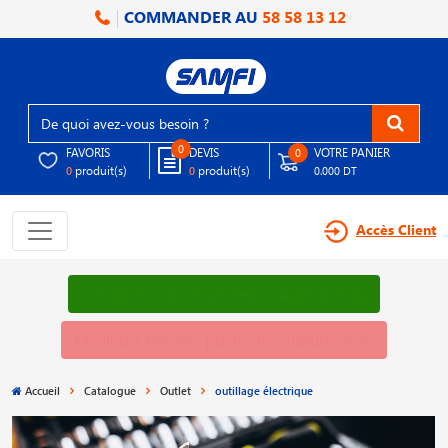
COMMANDER AU
58 58 13 12
0
FAVORIS
DEVIS
VOTRE PANIER
0
produit(s)
produit(s)
0
0
0.000 DT
Accès Client
Compresseurs & sécheurs made in Italy
Meilleurs Promos poste de soudure Semi
Accueil
Catalogue
Outlet
outillage électrique