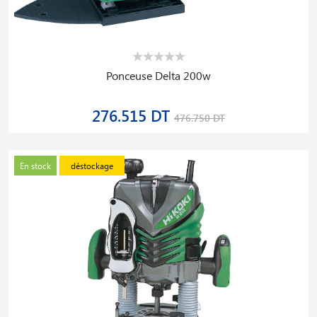
Ponceuse Delta 200w
276.515 DT
476.750 DT
En stock
déstockage