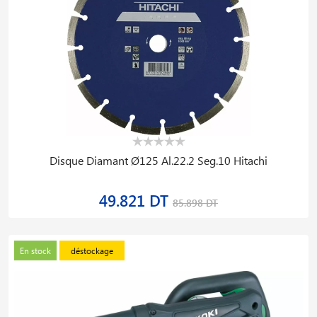
Disque Diamant Ø125 Al.22.2 Seg.10 Hitachi
49.821 DT
85.898 DT
En stock
déstockage