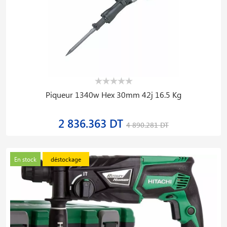
Piqueur 1340w Hex 30mm 42j 16.5 Kg
2 836.363 DT
4 890.281 DT
En stock
déstockage