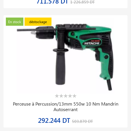
711.578 DT
1 226.859 DT
En stock
déstockage
Perceuse à Percussion/13mm 550w 10 Nm Mandrin
Autoserrant
292.244 DT
503.870 DT