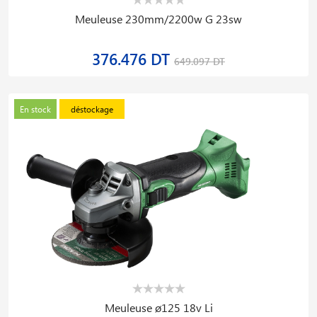
Meuleuse 230mm/2200w G 23sw
376.476 DT
649.097 DT
En stock
déstockage
Meuleuse ø125 18v Li