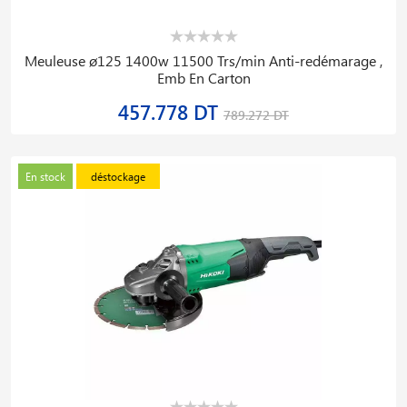
Meuleuse ø125 1400w 11500 Trs/min Anti-redémarage ,
Emb En Carton
457.778 DT
789.272 DT
En stock
déstockage