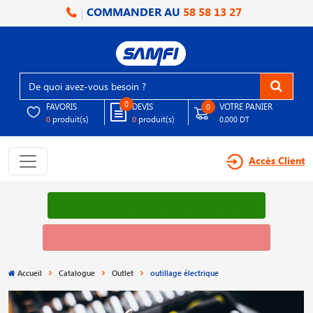
COMMANDER AU
58 58 13 27
0
FAVORIS
DEVIS
VOTRE PANIER
0
produit(s)
produit(s)
0
0
0.000 DT
Accès Client
Compresseurs & sécheurs made in Italy
Meilleurs Promos poste de soudure Semi
Accueil
Catalogue
Outlet
outillage électrique