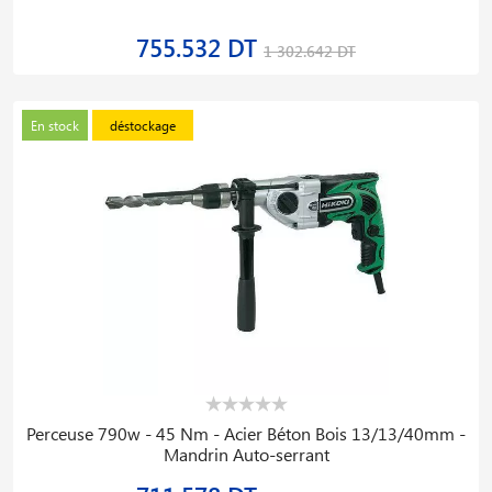
755.532 DT
1 302.642 DT
En stock
déstockage
Perceuse 790w - 45 Nm - Acier Béton Bois 13/13/40mm -
Mandrin Auto-serrant