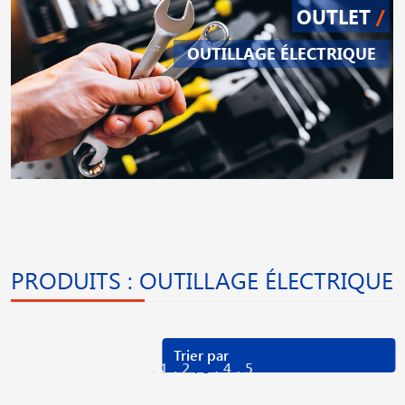
OUTLET
/
OUTILLAGE ÉLECTRIQUE
PRODUITS : OUTILLAGE ÉLECTRIQUE
1
2
3
4
5