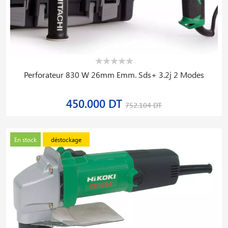
Perforateur 830 W 26mm Emm. Sds+ 3.2j 2 Modes
450.000 DT
752.104 DT
En stock
déstockage