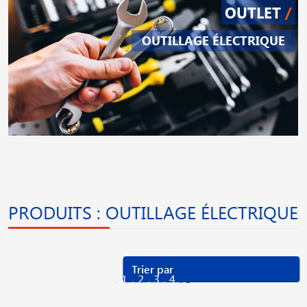
OUTLET
/
OUTILLAGE ÉLECTRIQUE
PRODUITS : OUTILLAGE ÉLECTRIQUE
1
2
3
4
5