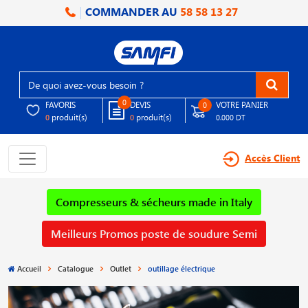
COMMANDER AU
58 58 13 27
0
FAVORIS
DEVIS
VOTRE PANIER
0
produit(s)
produit(s)
0
0
0.000 DT
Accès Client
Compresseurs & sécheurs made in Italy
Meilleurs Promos poste de soudure Semi
Accueil
Catalogue
Outlet
outillage électrique