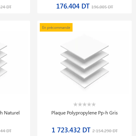
176.404 DT
624 DT
196.005 DT
En précommande
h Naturel
Plaque Polypropylene Pp-h Gris
1 723.432 DT
744 DT
2 154.290 DT