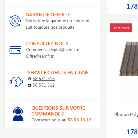
178
GARANTIE OFFERTE
Notez que la garantie du fabricant
suit toujours nos produits
Hors stock
CONSULTEZ-NOUS
Commercial.digital@samfi.tn
Offre@samfi.tn
SERVICE CLIENTS EN LIGNE
☎️
58 581 318
☎️
58 581 312
QUESTIONS SUR VOTRE
COMMANDE ?
Plaque Pol
Contactez nous au
58 58 13 12
178