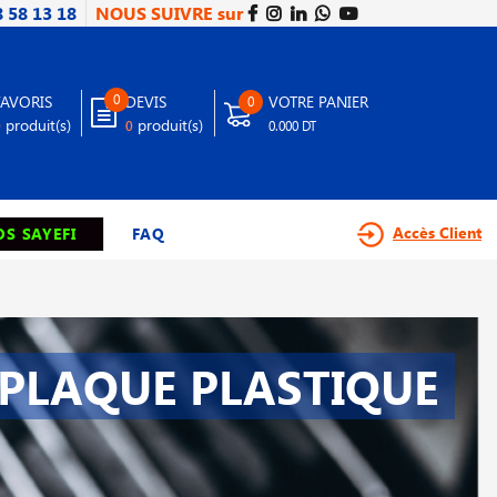
8 58 13 18
NOUS SUIVRE sur
0
FAVORIS
DEVIS
VOTRE PANIER
0
produit(s)
produit(s)
0
0
0.000 DT
Accès Client
S SAYEFI
FAQ
PLAQUE PLASTIQUE