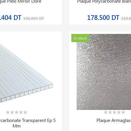
que Plexi Miroir Dore
Plaque Polycarbonate Bla
.404 DT
178.500 DT
196.005 DT
210.
En stock
ycarbonate Transparent Ep 5
Plaque Armaglas
Mm