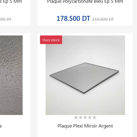
nc Ep 5 Mm
Plaque Polycarbonate Bleu Ep 5 Mm
178.500 DT
000 DT
210.000 DT
Hors stock
s
Plaque Plexi Miroir Argent