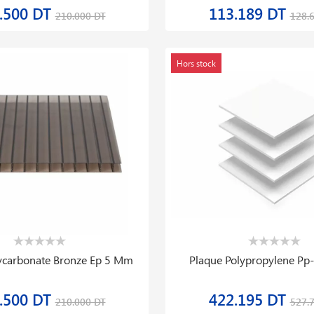
.500 DT
113.189 DT
210.000 DT
128.
Hors stock
ycarbonate Bronze Ep 5 Mm
Plaque Polypropylene Pp-
.500 DT
422.195 DT
210.000 DT
527.