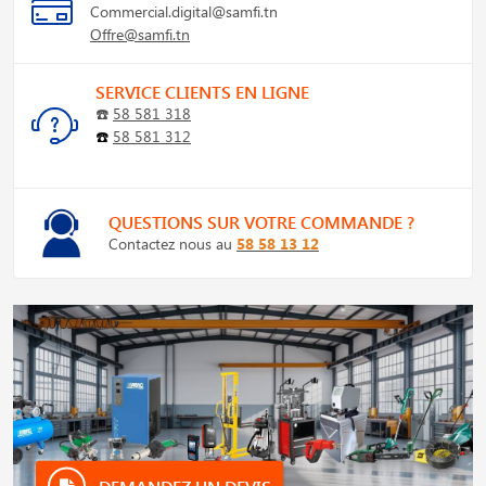
Commercial.digital@samfi.tn
Offre@samfi.tn
SERVICE CLIENTS EN LIGNE
☎️
58 581 318
☎️
58 581 312
QUESTIONS SUR VOTRE COMMANDE ?
Contactez nous au
58 58 13 12
DEMANDEZ UN DEVIS