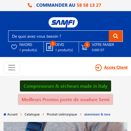
COMMANDER AU
58 58 13 27
0
FAVORIS
DEVIS
VOTRE PANIER
0
produit(s)
produit(s)
0
0
0.000 DT
Accès Client
Compresseurs & sécheurs made in Italy
Meilleurs Promos poste de soudure Semi
Accueil
Catalogue
Produit sidérurgique
aluminium & inox