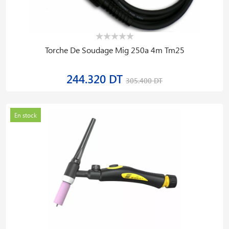
Torche De Soudage Mig 250a 4m Tm25
244.320 DT
305.400 DT
En stock