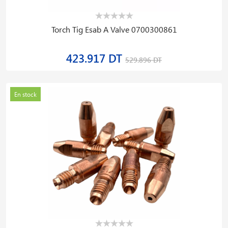
Torch Tig Esab A Valve 0700300861
423.917 DT
529.896 DT
En stock