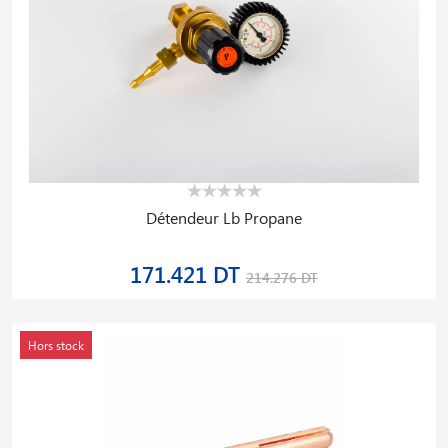
Détendeur Lb Propane
171.421 DT
214.276 DT
Hors stock