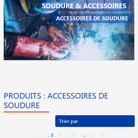
SOUDURE & ACCESSOIRES
/
ACCESSOIRES DE SOUDURE
PRODUITS : ACCESSOIRES DE
SOUDURE
...
1
2
3
4
5
6
7
17
18