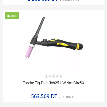
En stock
Torche Tig Esab Txh251 W 4m Okc50
563.509 DT
704.386 DT