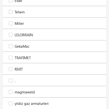
Esab
Telwin
Miller
LELORRAIN
GekaMac
TRAFIMET
RIVIT
.
magmaweld
yildiz gaz armaturleri