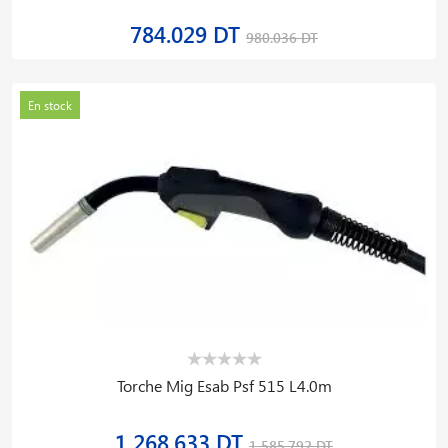
784.029 DT
980.036 DT
En stock
Torche Mig Esab Psf 515 L4.0m
1 268.633 DT
1 585.792 DT