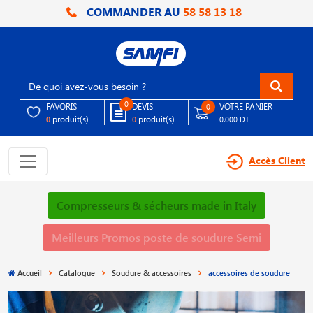
COMMANDER AU
58 58 13 18
0
FAVORIS
DEVIS
VOTRE PANIER
0
produit(s)
produit(s)
0
0
0.000 DT
Accès Client
Compresseurs & sécheurs made in Italy
Meilleurs Promos poste de soudure Semi
Accueil
Catalogue
Soudure & accessoires
accessoires de soudure