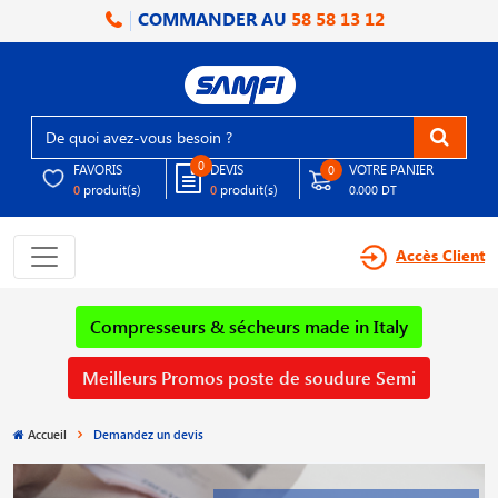
COMMANDER AU
58 58 13 12
0
FAVORIS
DEVIS
VOTRE PANIER
0
produit(s)
produit(s)
0
0
0.000 DT
Accès Client
Compresseurs & sécheurs made in Italy
Meilleurs Promos poste de soudure Semi
Accueil
Demandez un devis