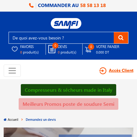
COMMANDER AU
58 58 13 18
0
FAVORIS
DEVIS
VOTRE PANIER
0
produit(s)
produit(s)
0
0
0.000 DT
Accès Client
Compresseurs & sécheurs made in Italy
Meilleurs Promos poste de soudure Semi
Accueil
Demandez un devis