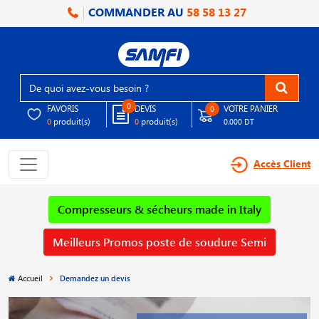
COMMANDER AU
58 58 13 27
0
FAVORIS
DEVIS
VOTRE PANIER
0
produit(s)
produit(s)
0
0
0.000 DT
Accès Client
Compresseurs & sécheurs made in Italy
Meilleurs Promos poste de soudure Semi
Accueil
Demandez un devis