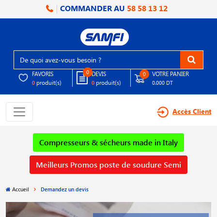
COMMANDER AU
58 58 13 12
0
FAVORIS
DEVIS
VOTRE PANIER
0
produit(s)
produit(s)
0
0
0.000 DT
Accès Client
Compresseurs & sécheurs made in Italy
Meilleurs Promos poste de soudure Semi
Accueil
Demandez un devis