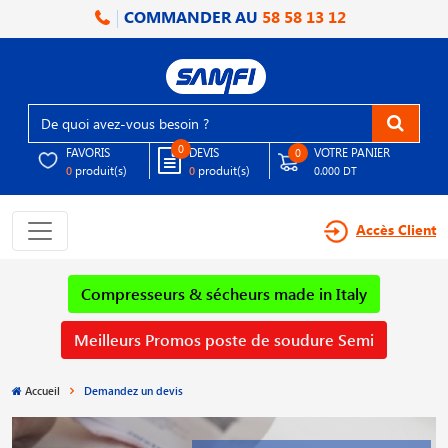
COMMANDER AU
58 58 13 12
0
FAVORIS
DEVIS
VOTRE PANIER
0
produit(s)
produit(s)
0
0
0.000 DT
Accès Client
Compresseurs & sécheurs made in Italy
Meilleurs Promos poste de soudure Semi
Accueil
Demandez un devis