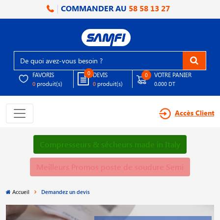
COMMANDER AU
58 58 13 27
0
FAVORIS
DEVIS
VOTRE PANIER
0
produit(s)
produit(s)
0
0
0.000 DT
Accès Client
Compresseurs & sécheurs made in Italy
Meilleurs Promos poste de soudure Semi
Accueil
Demandez un devis