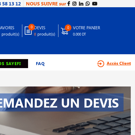
8 58 13 12
NOUS SUIVRE sur
0
FAVORIS
DEVIS
VOTRE PANIER
0
produit(s)
produit(s)
0
0
0.000 DT
Accès Client
S SAYEFI
FAQ
EMANDEZ UN DEVIS