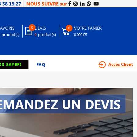
8 58 13 27
NOUS SUIVRE sur
0
FAVORIS
DEVIS
VOTRE PANIER
0
produit(s)
produit(s)
0
0
0.000 DT
Accès Client
S SAYEFI
FAQ
EMANDEZ UN DEVIS