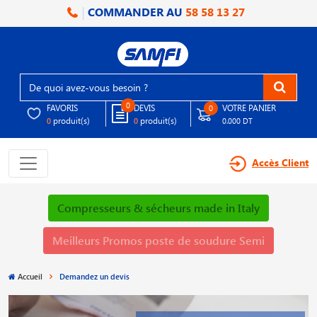
COMMANDER AU
58 58 13 27
0
FAVORIS
DEVIS
VOTRE PANIER
0
produit(s)
produit(s)
0
0
0.000 DT
Accès Client
Compresseurs & sécheurs made in Italy
Meilleurs Promos poste de soudure Semi
Accueil
Demandez un devis