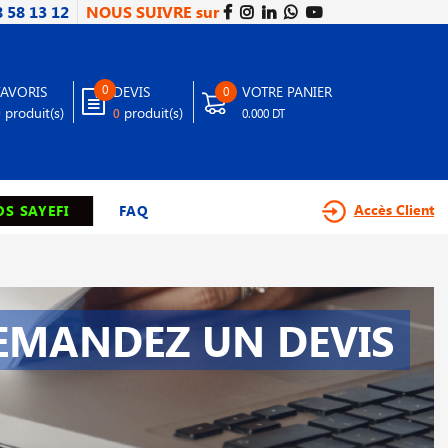
8 58 13 12
NOUS SUIVRE sur
0
FAVORIS
DEVIS
VOTRE PANIER
0
produit(s)
produit(s)
0
0
0.000 DT
Accès Client
S SAYEFI
FAQ
EMANDEZ UN DEVIS