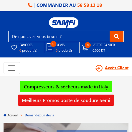
COMMANDER AU
58 58 13 18
0
FAVORIS
DEVIS
VOTRE PANIER
0
produit(s)
produit(s)
0
0
0.000 DT
Accès Client
Compresseurs & sécheurs made in Italy
Meilleurs Promos poste de soudure Semi
Accueil
Demandez un devis