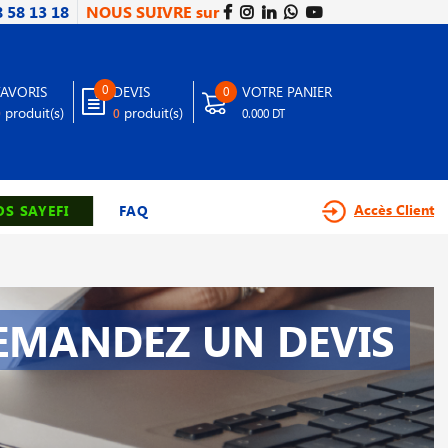
8 58 13 18
NOUS SUIVRE sur
0
FAVORIS
DEVIS
VOTRE PANIER
0
produit(s)
produit(s)
0
0
0.000 DT
Accès Client
S SAYEFI
FAQ
EMANDEZ UN DEVIS