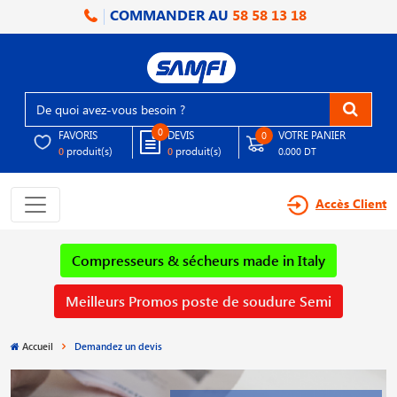
COMMANDER AU
58 58 13 18
0
FAVORIS
DEVIS
VOTRE PANIER
0
produit(s)
produit(s)
0
0
0.000 DT
Accès Client
Compresseurs & sécheurs made in Italy
Meilleurs Promos poste de soudure Semi
Accueil
Demandez un devis