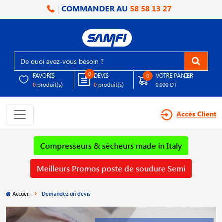
COMMANDER AU
58 58 13 27
0
FAVORIS
DEVIS
VOTRE PANIER
0
produit(s)
produit(s)
0
0
0.000 DT
Accès Client
Compresseurs & sécheurs made in Italy
Meilleurs Promos poste de soudure Semi
Accueil
Demandez un devis