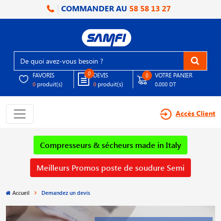
COMMANDER AU
58 58 13 27
0
FAVORIS
DEVIS
VOTRE PANIER
0
produit(s)
produit(s)
0
0
0.000 DT
Accès Client
Compresseurs & sécheurs made in Italy
Meilleurs Promos poste de soudure Semi
Accueil
Demandez un devis