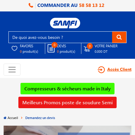
COMMANDER AU
58 58 13 12
0
FAVORIS
DEVIS
VOTRE PANIER
0
produit(s)
produit(s)
0
0
0.000 DT
Accès Client
Compresseurs & sécheurs made in Italy
Meilleurs Promos poste de soudure Semi
Accueil
Demandez un devis