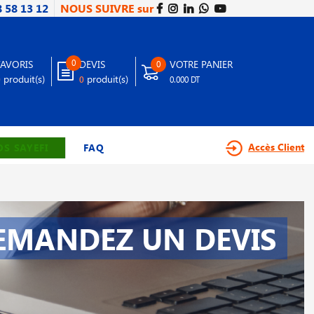
8 58 13 12
NOUS SUIVRE sur
0
FAVORIS
DEVIS
VOTRE PANIER
0
produit(s)
produit(s)
0
0
0.000 DT
Accès Client
S SAYEFI
FAQ
EMANDEZ UN DEVIS