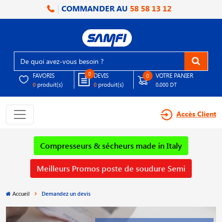
COMMANDER AU
58 58 13 12
0
FAVORIS
DEVIS
VOTRE PANIER
0
produit(s)
produit(s)
0
0
0.000 DT
Accès Client
Compresseurs & sécheurs made in Italy
Meilleurs Promos poste de soudure Semi
Accueil
Demandez un devis