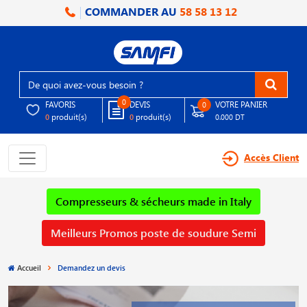
COMMANDER AU
58 58 13 12
0
FAVORIS
DEVIS
VOTRE PANIER
0
produit(s)
produit(s)
0
0
0.000 DT
Accès Client
Compresseurs & sécheurs made in Italy
Meilleurs Promos poste de soudure Semi
Accueil
Demandez un devis