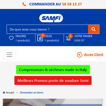
COMMANDER AU
58 58 13 27
0
FAVORIS
DEVIS
VOTRE PANIER
0
produit(s)
produit(s)
0
0
0.000 DT
Accès Client
Compresseurs & sécheurs made in Italy
Meilleurs Promos poste de soudure Semi
Accueil
Demandez un devis