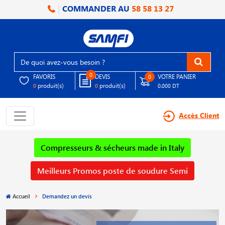
COMMANDER AU
58 58 13 27
0
FAVORIS
DEVIS
VOTRE PANIER
0
produit(s)
produit(s)
0
0
0.000 DT
Accès Client
Compresseurs & sécheurs made in Italy
Meilleurs Promos poste de soudure Semi
Accueil
Demandez un devis