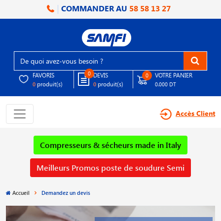
COMMANDER AU
58 58 13 27
0
FAVORIS
DEVIS
VOTRE PANIER
0
produit(s)
produit(s)
0
0
0.000 DT
Accès Client
Compresseurs & sécheurs made in Italy
Meilleurs Promos poste de soudure Semi
Accueil
Demandez un devis