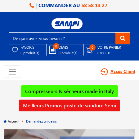
COMMANDER AU
58 58 13 27
0
FAVORIS
DEVIS
VOTRE PANIER
0
produit(s)
produit(s)
0
0
0.000 DT
Accès Client
Compresseurs & sécheurs made in Italy
Meilleurs Promos poste de soudure Semi
Accueil
Demandez un devis