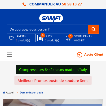
COMMANDER AU
58 58 13 27
0
FAVORIS
DEVIS
VOTRE PANIER
0
produit(s)
produit(s)
0
0
0.000 DT
Accès Client
Compresseurs & sécheurs made in Italy
Meilleurs Promos poste de soudure Semi
Accueil
Demandez un devis