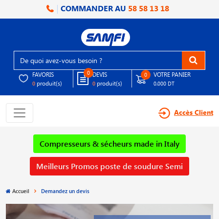
COMMANDER AU
58 58 13 18
0
FAVORIS
DEVIS
VOTRE PANIER
0
produit(s)
produit(s)
0
0
0.000 DT
Accès Client
Compresseurs & sécheurs made in Italy
Meilleurs Promos poste de soudure Semi
Accueil
Demandez un devis