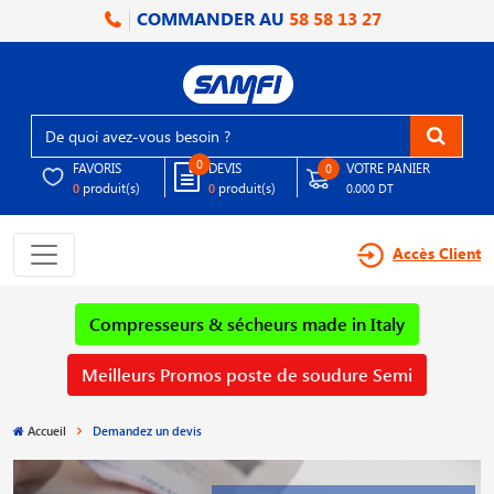
COMMANDER AU
58 58 13 27
0
FAVORIS
DEVIS
VOTRE PANIER
0
produit(s)
produit(s)
0
0
0.000 DT
Accès Client
Compresseurs & sécheurs made in Italy
Meilleurs Promos poste de soudure Semi
Accueil
Demandez un devis