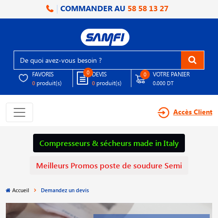
COMMANDER AU
58 58 13 27
0
FAVORIS
DEVIS
VOTRE PANIER
0
produit(s)
produit(s)
0
0
0.000 DT
Accès Client
Compresseurs & sécheurs made in Italy
Meilleurs Promos poste de soudure Semi
Accueil
Demandez un devis