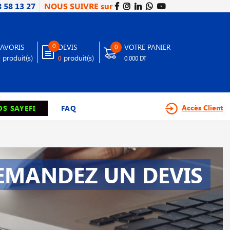
8 58 13 27
NOUS SUIVRE sur
0
FAVORIS
DEVIS
VOTRE PANIER
0
produit(s)
produit(s)
0
0
0.000 DT
Accès Client
S SAYEFI
FAQ
EMANDEZ UN DEVIS